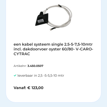
hee
me
var
De
opt
ka
ge
wo
een kabel systeem single 2.5-5-7,5-10mtr
op
incl. dakdoorvoer oyster 60/80- V-CARO-
de
CYTRAC
pr
Artikelnr:
3.450.0507
leverbaar in 2,5 -5-5,5-10 mtr
Vanaf:
€
123,00