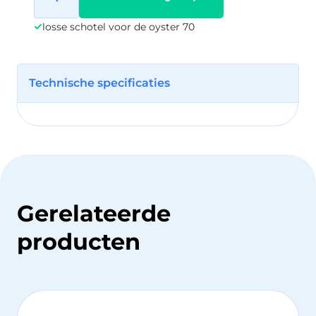
losse schotel voor de oyster 70
Technische specificaties
Gerelateerde
producten
Dit
pr