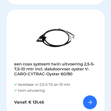
Dit
pr
hee
me
var
De
opt
ka
ge
wo
een coax systeem twin uitvoering 2,5-5-
op
7,5-10 mtr incl. dakdoorvoer oyster V-
de
CARO-CYTRAC-Oyster 60/80
pr
leverbaar in 2,5-5-7,5 en 10 mtr
twin uitvoering
Vanaf:
€
131,45