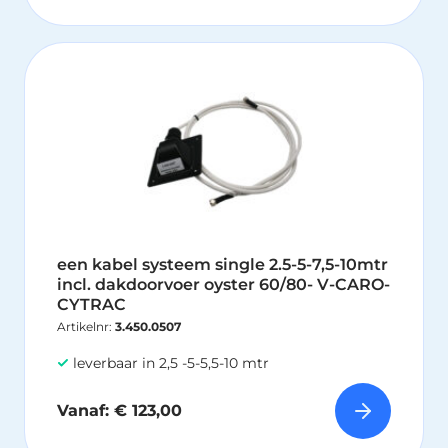
Dit
pr
hee
me
var
De
opt
ka
ge
wo
een kabel systeem single 2.5-5-7,5-10mtr
op
incl. dakdoorvoer oyster 60/80- V-CARO-
de
CYTRAC
pr
Artikelnr:
3.450.0507
leverbaar in 2,5 -5-5,5-10 mtr
Vanaf:
€
123,00