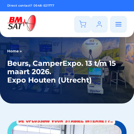
Direct contact?
0548-521777
Home
»
Beurs, CamperExpo. 13 t/m 15
maart 2026.
Expo Houten (Utrecht)
" alt="Hero image for Shop - BM Sat">