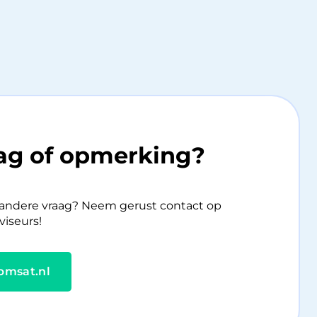
aag of opmerking?
n andere vraag? Neem gerust contact op
iseurs!
bmsat.nl