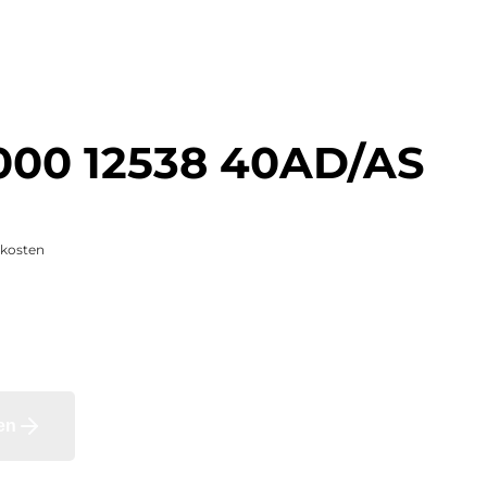
2000 12538 40AD/AS
skosten
en