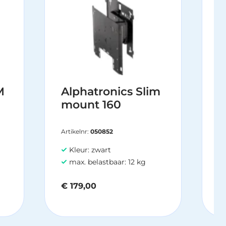
M
Alphatronics Slim
N
mount 160
2
Artikelnr:
050852
Kleur: zwart
max. belastbaar: 12 kg
€
179,00
V