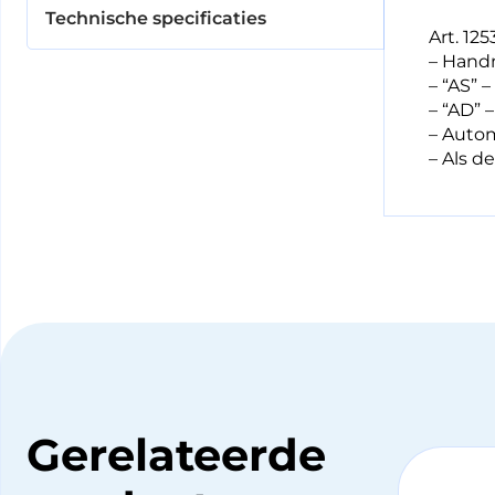
Technische specificaties
Art. 125
– Handm
– “AS” 
– “AD” –
– Autom
– Als d
Gerelateerde