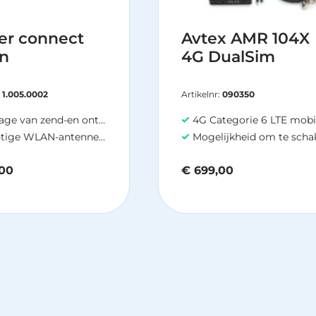
er connect
Avtex AMR 104X
on
4G DualSim
:
1.005.0002
Artikelnr:
090350
end-en ontvangstunit op dak voorkomt dempingverlies
4G Categorie 6 LTE mobiele router met datatransfer tot 300 Mbps
ige WLAN-antennes 2x2 MIMO
Mogelijkheid om te schakelen tussen LTE en Wi-
00
€
699,00