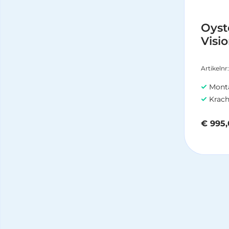
Oyst
Visi
Artikelnr
Montage van z
Kracht
€
995,