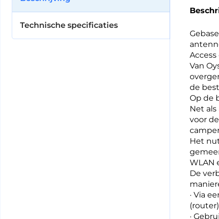
Beschr
Technische specificaties
Gebase
antenn
Access
Van Oy
overge
de best
Op de 
Net als
voor d
camper
Het nut
gemeens
WLAN e
De verb
manier
· Via e
(router
· Gebru