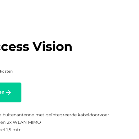
cess Vision
skosten
en
le buitenantenne met geïntegreerde kabeldoorvoer
E en 2x WLAN MIMO
el 1,5 mtr