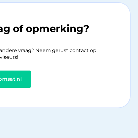
aag of opmerking?
n andere vraag? Neem gerust contact op
iseurs!
bmsat.nl