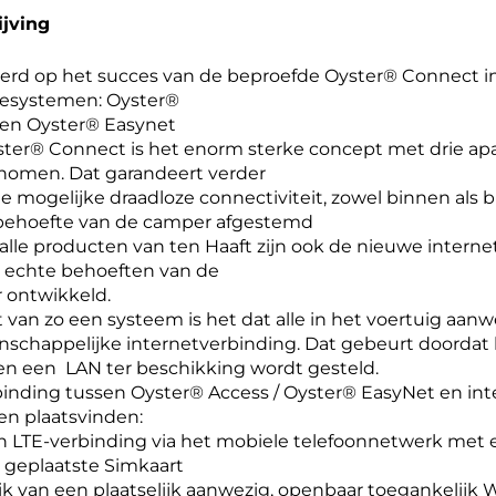
ijving
erd op het succes van de beproefde Oyster® Connect in
esystemen: Oyster®
 en Oyster® Easynet
ster® Connect is het enorm sterke concept met drie 
nomen. Dat garandeert verder
e mogelijke draadloze connectiviteit, zowel binnen als b
behoefte van de camper afgestemd
 alle producten van ten Haaft zijn ook de nieuwe inte
e echte behoeften van de
 ontwikkeld.
 van zo een systeem is het dat alle in het voertuig aa
chappelijke internetverbinding. Dat gebeurt doordat b
n een LAN ter beschikking wordt gesteld.
inding tussen Oyster® Access / Oyster® EasyNet en inte
en plaatsvinden:
en LTE-verbinding via het mobiele telefoonnetwerk met 
) geplaatste Simkaart
ik van een plaatselijk aanwezig, openbaar toegankelijk