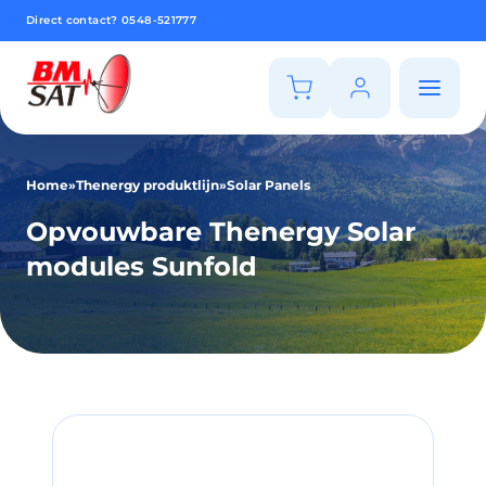
Direct contact?
0548-521777
Home
»
Thenergy produktlijn
»
Solar Panels
Opvouwbare Thenergy Solar
modules Sunfold