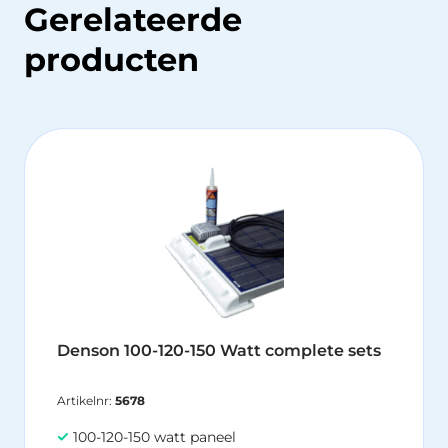
Gerelateerde
producten
Dit
pr
hee
me
var
De
opt
ka
ge
wo
Denson 100-120-150 Watt complete sets
op
de
Artikelnr:
5678
pr
100-120-150 watt paneel