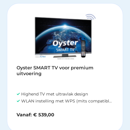
Dit
pr
hee
me
var
De
opt
ka
ge
wo
Oyster SMART TV voor premium
op
uitvoering
de
pr
Highend TV met ultravlak design
WLAN instelling met WPS (mits compatible WLAN bron aanwezig, bv Oyster connect, Oyster access of Oyster easynet
Vanaf:
€
539,00