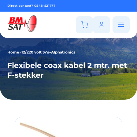
Direct contact?
0548-521777
Home
»
12/220 volt tv's
»
Alphatronics
Flexibele coax kabel 2 mtr. met
F-stekker