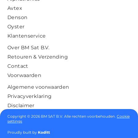
Avtex
Denson
Oyster
Klantenservice
Over BM Sat B.V.
Retouren & Verzending
Contact
Voorwaarden
Algemene voorwaarden
Privacyverklaring
Disclaimer
Copyright © 2026 BM SAT B.V. Alle rechten voorbehouden.
Cookie
settings
Proudly built by
Koditt