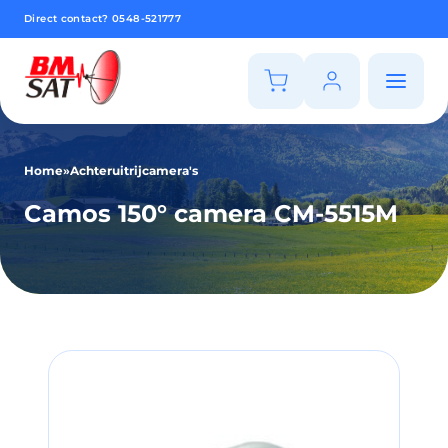
Direct contact?
0548-521777
Home
»
Achteruitrijcamera's
Camos 150° camera CM-5515M