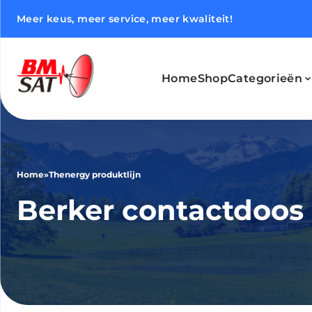
Meer keus, meer service, meer kwaliteit!
Home
Shop
Categorieën
Home
»
Thenergy produktlijn
Berker contactdoo