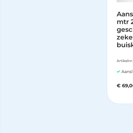
Aans
mtr 
gesc
zeke
buis
Artikelnr
Aansluit
€
69,0