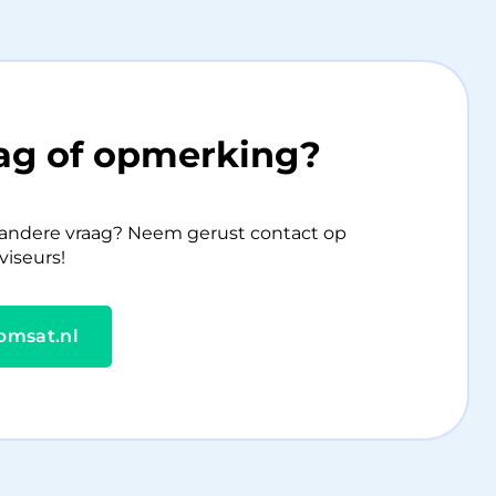
aag of opmerking?
n andere vraag? Neem gerust contact op
iseurs!
bmsat.nl