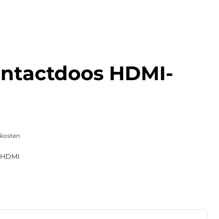
ontactdoos HDMI-
skosten
-HDMI