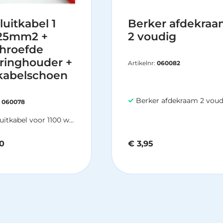
luitkabel 1
Berker afdekra
25mm2 +
2 voudig
hroefde
ringhouder +
Artikelnr:
060082
kabelschoen
Berker afdekraam 2 voudi
:
060078
kabel voor 1100 watt omvormer
0
€
3,95