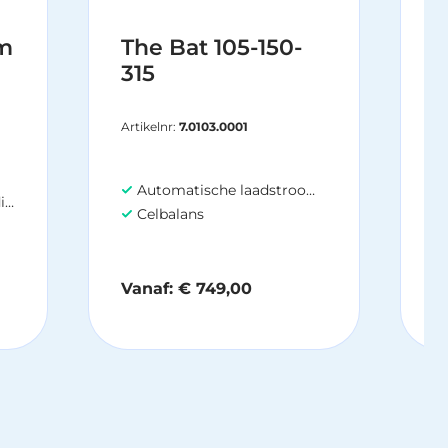
gekozen
worden
am
The Bat 105-150-
S
op
315
o
de
V
productpa
Artikelnr:
7.0103.0001
Automatische laadstroomaanpassing tot -10°C,
g
Celbalans
Vanaf:
€
749,00
V